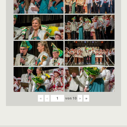
«
‹
von
10
›
»