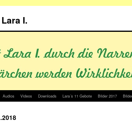
Lara I.
Audios
Videos
Downloads
Lara´s 11 Gebote
Bilder 2017
Bilde
2.2018