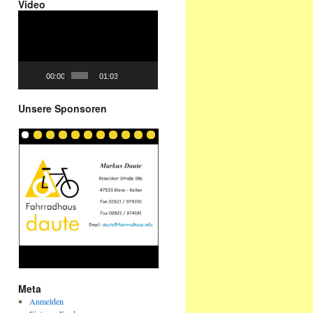
Video
Video-
Player
00:00
01:03
Unsere Sponsoren
Meta
Anmelden