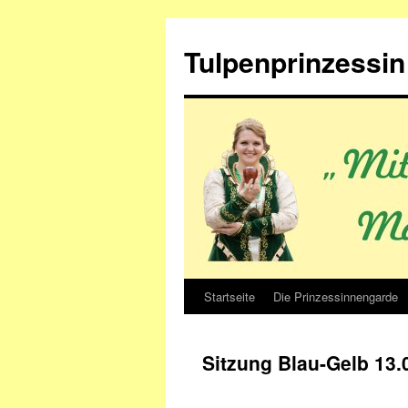
Zum
Inhalt
Tulpenprinzessin 
springen
Startseite
Die Prinzessinnengarde
Sitzung Blau-Gelb 13.