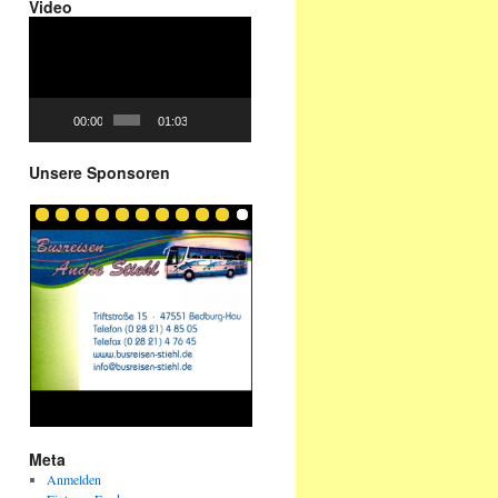
Video
Video-
Player
00:00
01:03
Unsere Sponsoren
Meta
Anmelden