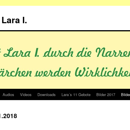
Lara I.
Audios
Videos
Downloads
Lara´s 11 Gebote
Bilder 2017
Bilde
1.2018