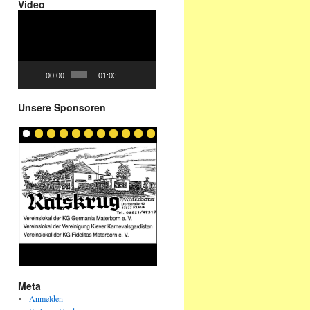
Video
Video-
Player
00:00
01:03
Unsere Sponsoren
Meta
Anmelden