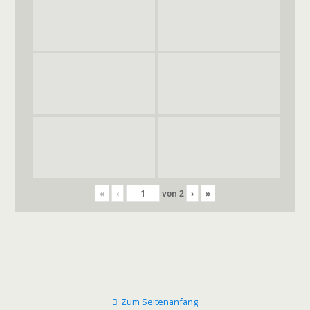
«
‹
von
2
›
»
Zum Seitenanfang