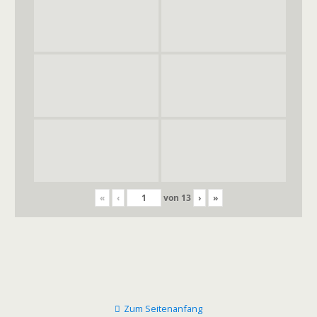
«
‹
von
13
›
»
Zum Seitenanfang